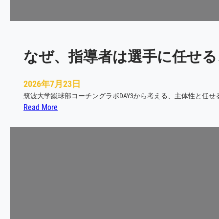
え
た
、
「
なぜ、指導者は選手に任せる
人
と
し
2026年7月23日
て
筑波大学蹴球部コーチングラボDAY3から考える、主体性と任せる
育
:
Read More
つ
な
」
ぜ
と
、
い
指
う
導
こ
者
と
は
選
手