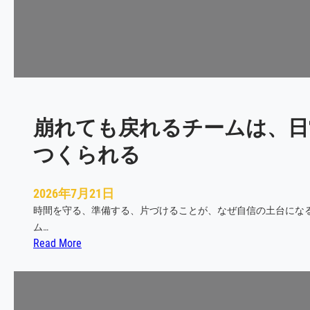
に
任
せ
る
こ
と
が
崩れても戻れるチームは、日
怖
い
つくられる
の
か
2026年7月21日
時間を守る、準備する、片づけることが、なぜ自信の土台にな
ム…
:
Read More
崩
れ
て
も