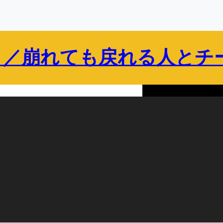
 ／崩れても戻れる人とチ
保護者向け
企業・組織向け
ブログ
プロフィール