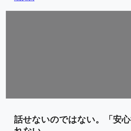
か
な
ら
ぜ
つ
私
く
は
ら
、
れ
直
る
前
に
セ
ミ
ナ
ー
を
変
え
ら
話せないのではない。「安心
れ
た
れない。