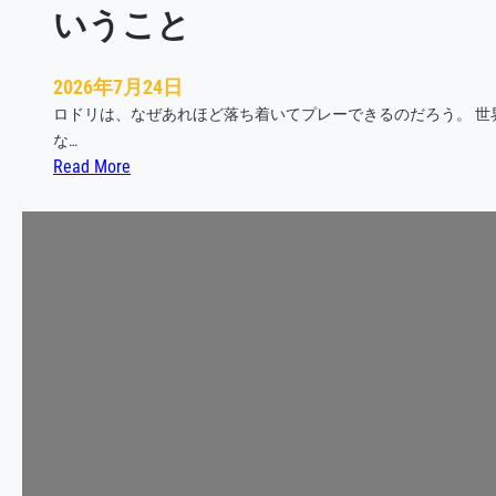
いうこと
2026年7月24日
ロドリは、なぜあれほど落ち着いてプレーできるのだろう。 
な…
:
Read More
ビ
ジ
ャ
レ
ア
ル
が
ロ
ド
リ
に
教