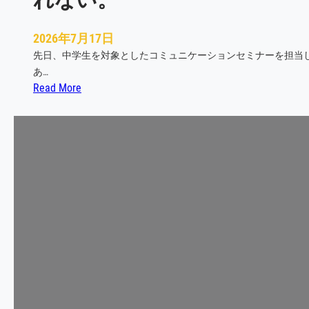
の
か
2026年7月17日
先日、中学生を対象としたコミュニケーションセミナーを担当
あ…
:
Read More
話
せ
な
い
の
で
は
な
い
。
「
安
心