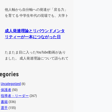
他人軸から自分軸への発達が「戻る力」
を育てる 中学生年代の現場でも、大学ト
ップレベルの現場でも、能力の高い選
手…
成人発達理論とリバウンドメンタ
リティーが一本につながった日
たまたま目に入ったYouTube動画があり
ました。 成人発達理論について語られて
いる動画でした。 最初は、少し…
egories
Uncategorized
(6)
保護者
(50)
指導者・リーダー
(267)
書籍
(336)
選手
(155)