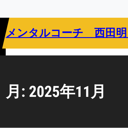
内
容
を
ス
メンタルコーチ 西田明
キ
ッ
プ
リバウンドメンタリティとは
指導者向け
選手向け
教育関係者向け
月:
2025年11月