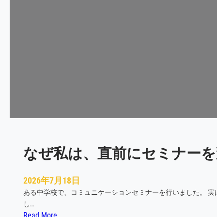
戻
れ
る
チ
ー
ム
は
、
日
常
の
「
なぜ私は、直前にセミナーを
あ
た
り
2026年7月18日
ま
ある中学校で、コミュニケーションセミナーを行いました。 
え
し…
」
:
Read More