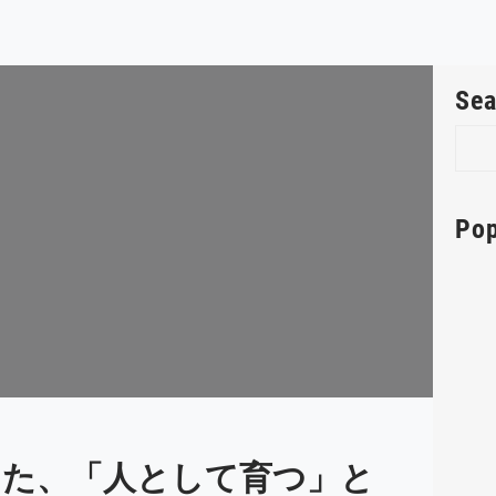
Sea
S
e
a
r
Pop
c
h
た、「人として育つ」と