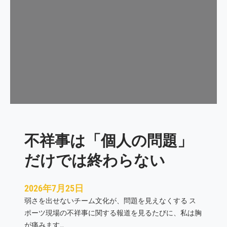
も
、
仲
間
と
戻
り
続
け
た
先
不祥事は「個人の問題」
に
あ
だけでは終わらない
っ
た
逆
2026年7月25日
転
弱さを出せないチーム文化が、問題を見えなくする ス
勝
ポーツ現場の不祥事に関する報道を見るたびに、私は胸
利
が痛みます…