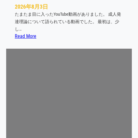
2026年8月3日
たまたま目に入ったYouTube動画がありました。 成人発
達理論について語られている動画でした。 最初は、少
し…
:
Read More
成
人
発
達
理
論
と
リ
バ
ウ
ン
ド
メ