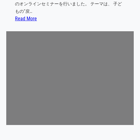
のオンラインセミナーを行いました。 テーマは、 子ど
化
もの“戻…
:
Read More
子
ど
も
が
崩
れ
て
も
戻
れ
る
よ
う
に
、
親