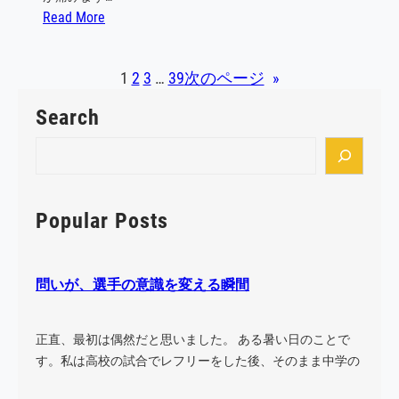
:
Read More
不
祥
1
2
3
…
39
次のページ
»
事
は
Search
「
個
S
人
e
の
a
問
r
Popular Posts
題
c
」
h
だ
問いが、選手の意識を変える瞬間
け
で
は
正直、最初は偶然だと思いました。 ある暑い日のことで
終
す。私は高校の試合でレフリーをした後、そのまま中学の
わ
試合に…