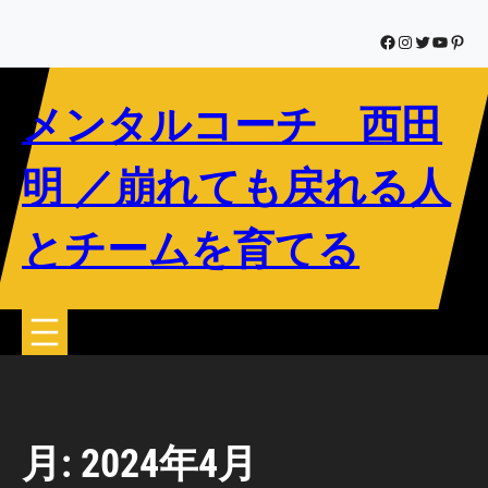
内
容
Facebook
Instagram
Twitter
YouTub
Pinte
を
ス
メンタルコーチ 西田
キ
ッ
プ
明 ／崩れても戻れる人
とチームを育てる
月:
2024年4月