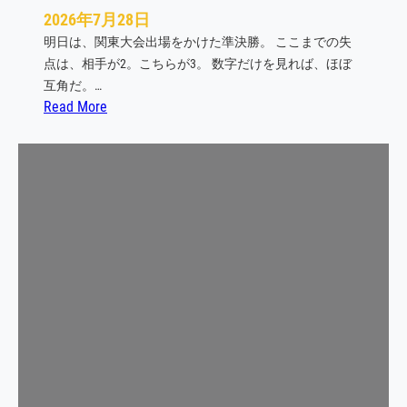
2026年7月28日
明日は、関東大会出場をかけた準決勝。 ここまでの失
点は、相手が2。こちらが3。 数字だけを見れば、ほぼ
互角だ。…
:
Read More
心
の
コ
ッ
プ
に
は
、
ど
ん
な
経
験