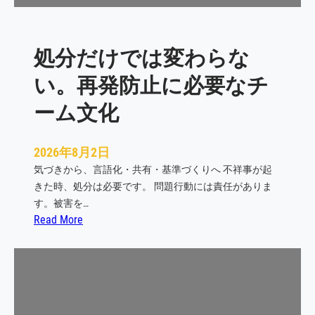
ン
タ
リ
処分だけでは変わらな
テ
ィ
い。再発防止に必要なチ
ー
が
ーム文化
一
本
2026年8月2日
に
気づきから、言語化・共有・基準づくりへ 不祥事が起
つ
きた時、処分は必要です。 問題行動には責任がありま
な
す。被害を…
が
:
Read More
っ
処
た
分
日
だ
け
で