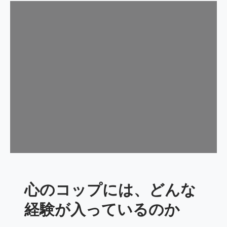
け
た
日
に
も
、
心
の
コ
ッ
プ
に
残
る
も
心のコップには、どんな
の
が
経験が入っているのか
あ
る