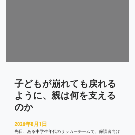
は
変
わ
ら
な
い
。
再
発
防
止
子どもが崩れても戻れる
に
必
ように、親は何を支える
要
な
のか
チ
ー
2026年8月1日
ム
先日、ある中学生年代のサッカーチームで、保護者向け
文