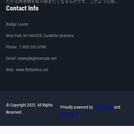
だかる障害物を取り除きたくなるものです。このような親…
Contact Info
Bridge Lorem
New York, NY 666555, Curabitur pharetra
Phone : 1.800.555.6789
Email : example@example.net
Web : www.flythemes.net
© Copyright 2025. All Rights
Proudly powered by
Fly Themes
and
Reserved.
WordPress
.