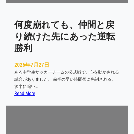
が
入
っ
何度崩れても、仲間と戻
て
い
り続けた先にあった逆転
る
の
勝利
か
2026年7月27日
ある中学生サッカーチームの公式戦で、心を動かされる
試合がありました。 前半の早い時間帯に先制される。
後半に追い…
:
Read More
何
度
崩
れ
て