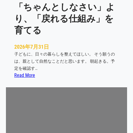
「ちゃんとしなさい」よ
は
何
り、「戻れる仕組み」を
を
支
育てる
え
る
2026年7月31日
の
子どもに、日々の暮らしを整えてほしい。 そう願うの
か
は、親として自然なことだと思います。 朝起きる。予
定を確認す…
:
Read More
「
ち
ゃ
ん
と
し
な
さ