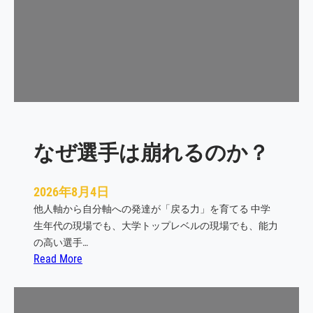
識
を
変
え
る
瞬
間
なぜ選手は崩れるのか？
2026年8月4日
他人軸から自分軸への発達が「戻る力」を育てる 中学
生年代の現場でも、大学トップレベルの現場でも、能力
の高い選手…
:
Read More
な
ぜ
選