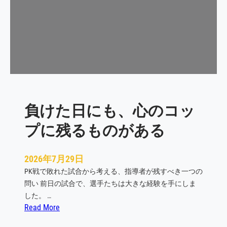
い
」
よ
り
、
「
戻
れ
負けた日にも、心のコッ
る
仕
プに残るものがある
組
み
」
2026年7月29日
を
PK戦で敗れた試合から考える、指導者が残すべき一つの
育
問い 前日の試合で、選手たちは大きな経験を手にしま
て
した。 …
る
:
Read More
負