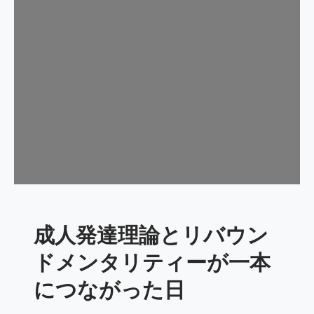
手
は
崩
れ
る
の
か
？
成人発達理論とリバウン
ドメンタリティーが一本
につながった日