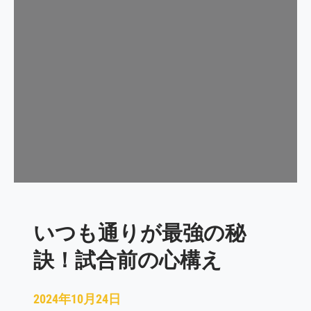
の
質
を
高
め
る
質
問
「
今
日
は
ど
いつも通りが最強の秘
う
な
訣！試合前の心構え
っ
た
ら
2024年10月24日