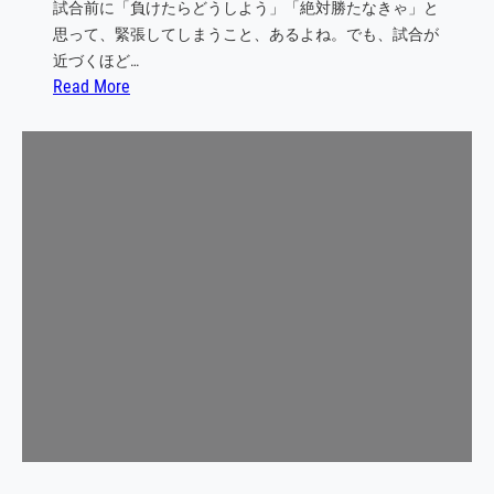
最
試合前に「負けたらどうしよう」「絶対勝たなきゃ」と
高
思って、緊張してしまうこと、あるよね。でも、試合が
で
近づくほど…
す
:
Read More
か
い
？
つ
」
も
通
り
が
最
強
の
秘
訣
！
試
合
前