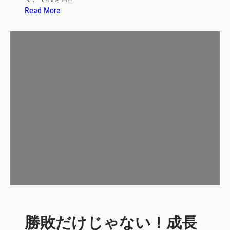
メ
:
Read More
ン
自
タ
分
ル
を
強
高
化
め
、
、
計
チ
画
ー
的
ム
な
と
フ
と
ィ
も
ー
に
ド
成
バ
長
ッ
す
ク
勝敗だけじゃない！成長
る