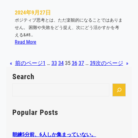
2024年9月27日
ポジティブ思考とは、ただ楽観的になることではありま
せん。 困難や失敗をどう捉え、次にどう活かすかを考
える&#8…
:
Read More
ポ
ジ
«
前のページ
1
…
33
34
35
36
37
…
39
次のページ
»
テ
ィ
Search
ブ
思
S
考
e
で
a
パ
r
Popular Posts
フ
c
ォ
h
ー
朝練5分前、6人しか集まっていない。
マ