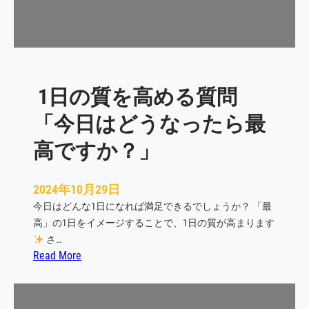
す
る
た
め
に
1日の質を高める質問
大
切
「今日はどうなったら最
な
こ
高ですか？」
と
2024年10月29日
今日はどんな1日になれば満足できるでしょうか？ 「最
高」の1日をイメージすることで、1日の質が高まります
さ…
:
Read More
1
日