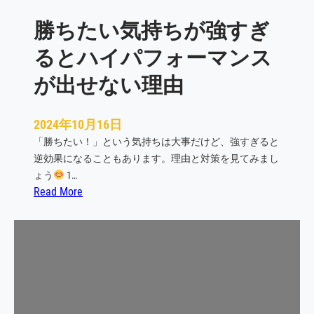
の
勝ちたい気持ちが強すぎ
心
構
るとハイパフォーマンス
え
が出せない理由
2024年10月16日
「勝ちたい！」という気持ちは大事だけど、強すぎると
逆効果になることもあります。理由と対策を見てみまし
ょう
1…
:
Read More
勝
ち
た
い
気
持
ち