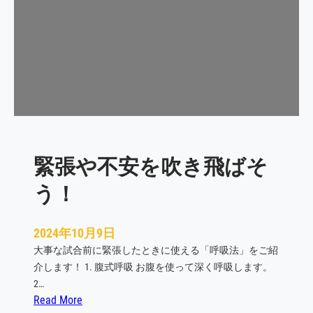
が
強
す
ぎ
る
と
ハ
イ
パ
緊張や不安を吹き飛ばそ
フ
ォ
う！
ー
マ
ン
2024年10月9日
ス
大事な試合前に緊張したときに使える「呼吸法」をご紹
が
介します！ 1. 腹式呼吸 お腹を使って深く呼吸します。
出
2…
せ
:
Read More