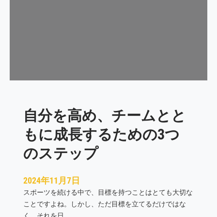
づ
く
た
め
の
3
つ
の
ス
自分を高め、チームとと
テ
ッ
もに成長するための3つ
プ
：
のステップ
逆
算
2024年11月7日
思
スポーツを続ける中で、目標を持つことはとても大切な
考
ことですよね。しかし、ただ目標を立てるだけではな
、
く、それを日…