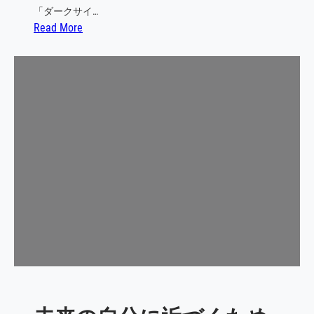
「ダークサイ…
の
:
Read More
ス
人
テ
生
ッ
の
プ
ダ
ー
ク
サ
イ
ド
に
陥
り
や
す
い
人
の