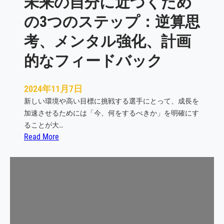
未来の自分に近づくため
特
の3つのステップ：逆算思
徴
と
考、メンタル強化、計画
、
的なフィードバック
そ
の
対
2024年11月7日
策
新しい環境や高い目標に挑戦する選手にとって、成長を
加速させるためには「今、何をするべきか」を明確にす
ることが大…
:
Read More
未
来
の
自
分
に
近