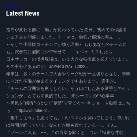
Account
Latest News
指導が変わる前に「場」が変わっていた 先日、初めての保護者
シェア会を開催しました。テーマは、勉強と部活の両立、…
～そして価値観コーチングが効く理由～ もしあなたのチームに
も、試合前に眉間にシワ寄せて、 「ヤベェ…ミスしたら…
日本サッカーの指導現場は、いま大きな転換点を迎えています。
その中心にあるのが、JAPAN’S WAY（2022…
年末は、多くのチームで大会やリーグ戦が一区切りとなり、来季
に向けた準備が始まるタイミングでもあります。 選手が…
「チームの雰囲気を良くしたい」そう口にしたある選手とのセッ
ションが、とても印象的でした。 来シーズンの中心学年…
〜勇気を“感情”ではなく“構造”で育てる〜
ショート動画はこち
ら → https://youtube.co…
「集中しよう」と思っても、ついスマホを開いてしまう。気づけ
ば時間が経っていて、なんだか頭も疲れている——。そん…
「ゾーンに入る」――。この言葉を聞くと、つい「特別な才能」