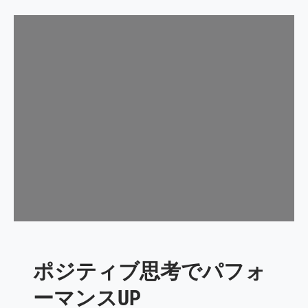
な
緊
い
張
理
や
由
不
安
を
吹
き
飛
ば
そ
う
！
ポジティブ思考でパフォ
ーマンスUP