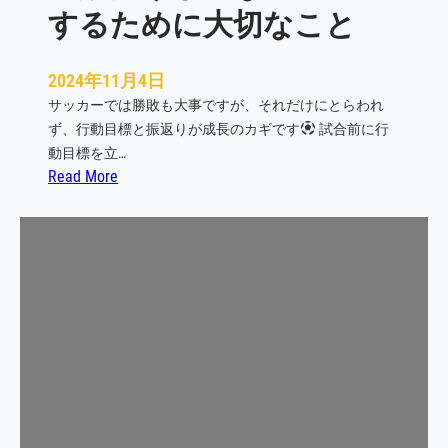
た
するために大切なこと
め
の
3
2024年11月4日
つ
サッカーでは勝敗も大事ですが、それだけにとらわれ
の
ず、行動目標と振返りが成長のカギです
試合前に行
ス
動目標を立…
テ
:
Read More
ッ
勝
プ
敗
だ
け
じ
ゃ
な
い
！
成
長