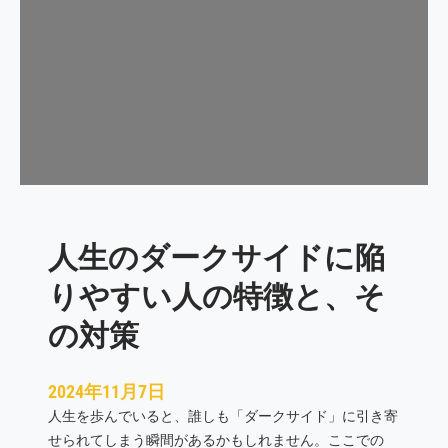
と
し
て
、
な
り
た
い
自
分
人生のダークサイドに陥
に
近
りやすい人の特徴と、そ
づ
く
の対策
た
め
2024年11月7日
の
人生を歩んでいると、誰しも「ダークサイド」に引き寄
5
せられてしまう瞬間があるかもしれません。ここでの
つ