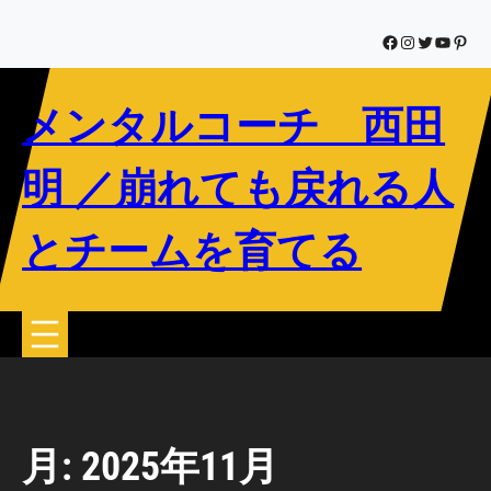
内
容
Facebook
Instagram
Twitter
YouTub
Pinte
を
ス
メンタルコーチ 西田
キ
ッ
プ
明 ／崩れても戻れる人
とチームを育てる
月:
2025年11月