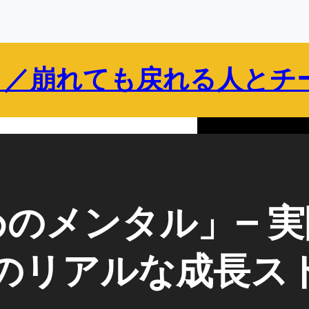
 ／崩れても戻れる人とチ
保護者向け
企業・組織向け
ブログ
プロフィール
のメンタル」— 
のリアルな成長ス