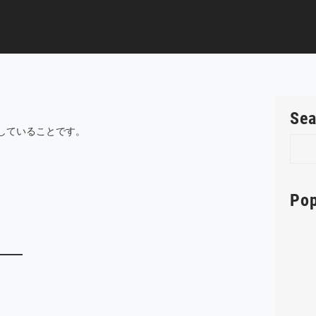
Sea
していることです。
S
e
a
r
Pop
c
h