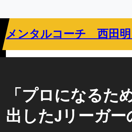
内
容
を
ス
メンタルコーチ 西田明
キ
ッ
プ
リバウンドメンタリティとは
指導者向け
選手向け
教育関係者向け
「プロになるため
出したJリーガー