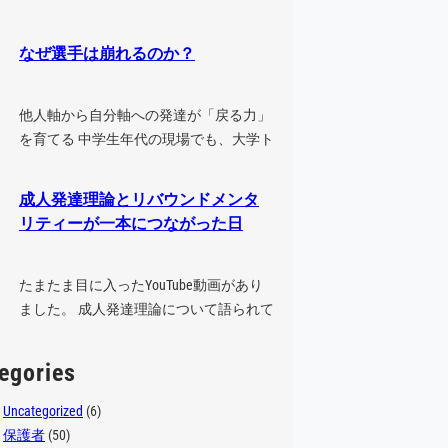
フリーをした後、そのまま中学の試合
に…
なぜ選手は崩れるのか？
他人軸から自分軸への発達が「戻る力」
を育てる 中学生年代の現場でも、大学ト
ップレベルの現場でも、能力の高い選
手…
成人発達理論とリバウンドメンタ
リティーが一本につながった日
たまたま目に入ったYouTube動画があり
ました。 成人発達理論について語られて
いる動画でした。 最初は、少し…
egories
Uncategorized
(6)
保護者
(50)