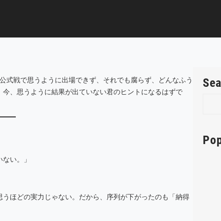
が公式戦で思うように出場できず、それでも腐らず、どんなふう
Sea
、今、思うように結果が出ていない君のヒントになるはずで
S
e
a
r
Pop
c
h
いない。」
思うほどの実力じゃない。だから、序列が下がったのも「納得