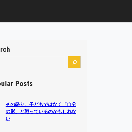
rch
ular Posts
その怒り、子どもではなく「自分
の影」と戦っているのかもしれな
い