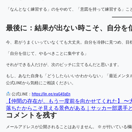
「なんとなく練習する」のをやめて、「意図を持って練習する」こ
最後に：結果が出ない時こそ、自分を
今、君がうまくいっていなくても大丈夫。自分を冷静に見つめ、目
「自分を信じて、やるべきことに集中する」
それができる人だけが、次のピッチに立てるんだと思います。
もし、あなた自身も「どうしたらいいかわからない」「最近メンタ
公式LINEから気軽にご相談ください。
公式LINE：
https://lin.ee/eaG4SsEn
【仲間の存在が、もう一度前を向かせてくれた】 〜
落ちたからこそ見える景色がある｜サッカー部選手
コメントを残す
メールアドレスが公開されることはありません。
※
が付いている欄