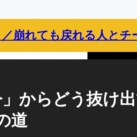
 ／崩れても戻れる人とチ
保護者向け
企業・組織向け
ブログ
プロフィール
今」からどう抜け出
月の道