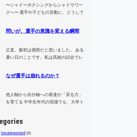
〜シャドーボクシングからシャドウワー
クへ〜 選手や子どもの言動に、どうして
も腹が立ってしまうことはないでしょ
う…
問いが、選手の意識を変える瞬間
正直、最初は偶然だと思いました。 ある
暑い日のことです。私は高校の試合でレ
フリーをした後、そのまま中学の試合
に…
なぜ選手は崩れるのか？
他人軸から自分軸への発達が「戻る力」
を育てる 中学生年代の現場でも、大学ト
ップレベルの現場でも、能力の高い選
手…
egories
Uncategorized
(6)