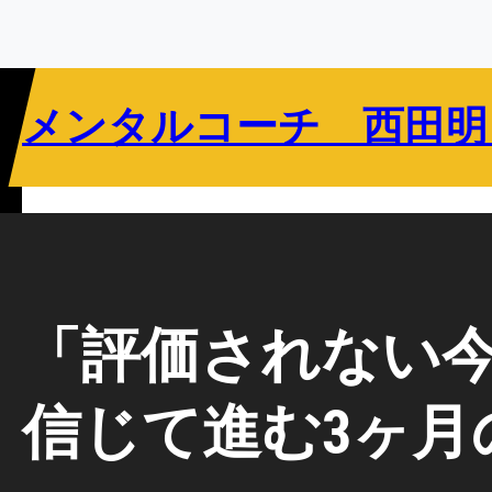
内
容
を
ス
メンタルコーチ 西田明
キ
ッ
プ
リバウンドメンタリティとは
指導者向け
選手向け
教育関係者向け
「評価されない
信じて進む3ヶ