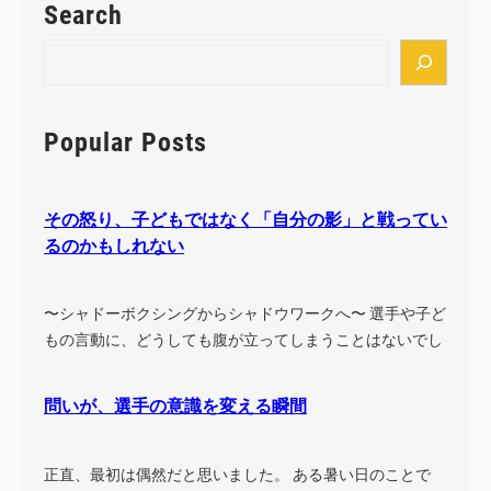
Search
S
e
a
r
Popular Posts
c
h
その怒り、子どもではなく「自分の影」と戦ってい
るのかもしれない
〜シャドーボクシングからシャドウワークへ〜 選手や子ど
もの言動に、どうしても腹が立ってしまうことはないでし
ょう…
問いが、選手の意識を変える瞬間
正直、最初は偶然だと思いました。 ある暑い日のことで