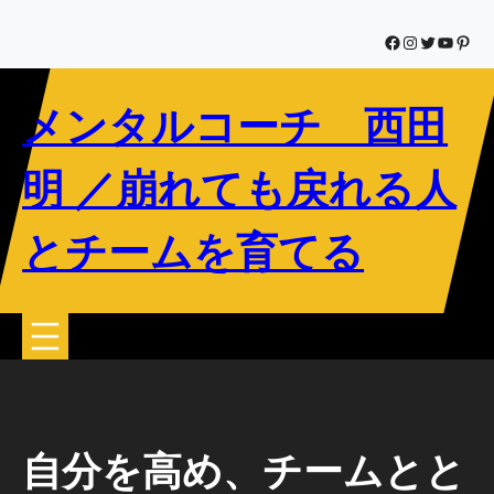
内
容
Facebook
Instagram
Twitter
YouTub
Pinte
を
ス
メンタルコーチ 西田
キ
ッ
プ
明 ／崩れても戻れる人
とチームを育てる
自分を高め、チームとと