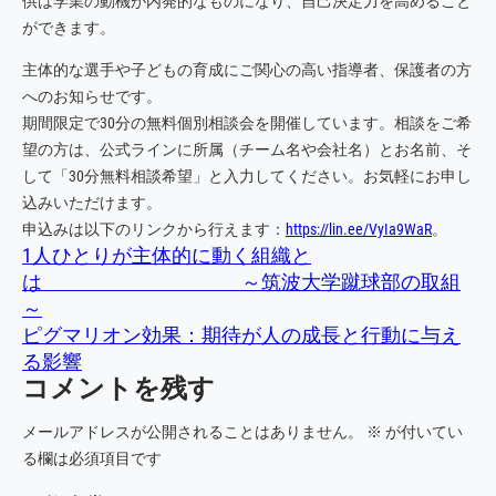
供は学業の動機が内発的なものになり、自己決定力を高めること
ができます。
主体的な選手や子どもの育成にご関心の高い指導者、保護者の方
へのお知らせです。
期間限定で30分の無料個別相談会を開催しています。相談をご希
望の方は、公式ラインに所属（チーム名や会社名）とお名前、そ
して「30分無料相談希望」と入力してください。お気軽にお申し
込みいただけます。
申込みは以下のリンクから行えます：
https://lin.ee/VyIa9WaR
。
1人ひとりが主体的に動く組織と
は ～筑波大学蹴球部の取組
～
ピグマリオン効果：期待が人の成長と行動に与え
る影響
コメントを残す
メールアドレスが公開されることはありません。
※
が付いてい
る欄は必須項目です