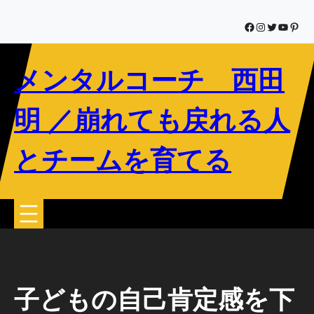
内
容
Facebook
Instagram
Twitter
YouTub
Pinte
を
ス
メンタルコーチ 西田
キ
ッ
プ
明 ／崩れても戻れる人
とチームを育てる
子どもの自己肯定感を下