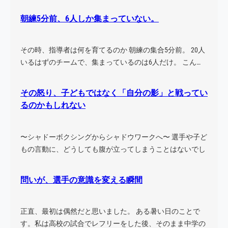
h
朝練5分前、6人しか集まっていない。
その時、指導者は何を育てるのか 朝練の集合5分前。 20人
いるはずのチームで、集まっているのは6人だけ。 こん…
その怒り、子どもではなく「自分の影」と戦ってい
るのかもしれない
〜シャドーボクシングからシャドウワークへ〜 選手や子ど
もの言動に、どうしても腹が立ってしまうことはないでし
ょう…
問いが、選手の意識を変える瞬間
正直、最初は偶然だと思いました。 ある暑い日のことで
す。私は高校の試合でレフリーをした後、そのまま中学の