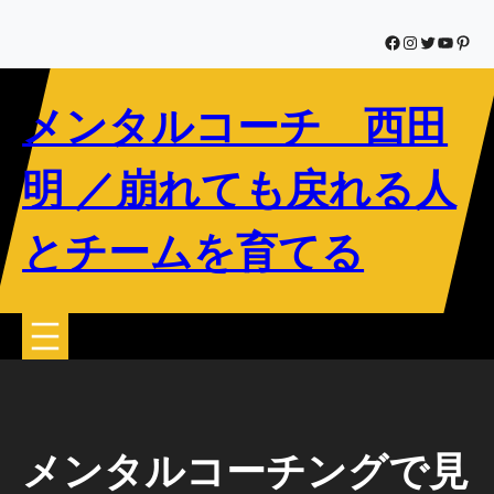
内
容
Facebook
Instagram
Twitter
YouTub
Pinte
を
ス
メンタルコーチ 西田
キ
ッ
プ
明 ／崩れても戻れる人
とチームを育てる
メンタルコーチングで見