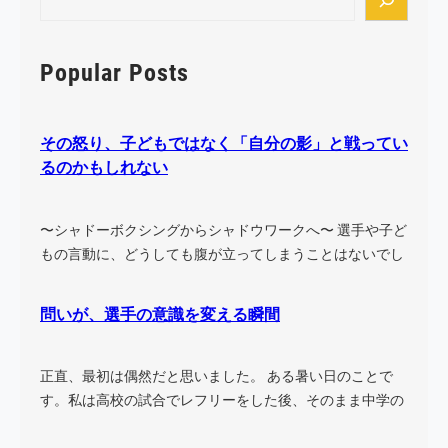
e
a
r
Popular Posts
c
h
その怒り、子どもではなく「自分の影」と戦ってい
るのかもしれない
〜シャドーボクシングからシャドウワークへ〜 選手や子ど
もの言動に、どうしても腹が立ってしまうことはないでし
ょう…
問いが、選手の意識を変える瞬間
正直、最初は偶然だと思いました。 ある暑い日のことで
す。私は高校の試合でレフリーをした後、そのまま中学の
試合に…