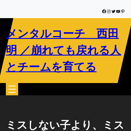
内
容
Facebook
Instagram
Twitter
YouTub
Pinte
を
ス
メンタルコーチ 西田
キ
ッ
プ
明 ／崩れても戻れる人
とチームを育てる
ミスしない子より、ミス