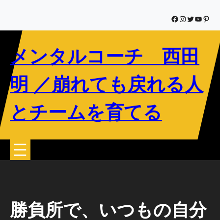
内
容
Facebook
Instagram
Twitter
YouTub
Pinte
を
ス
メンタルコーチ 西田
キ
ッ
プ
明 ／崩れても戻れる人
とチームを育てる
勝負所で、いつもの自分