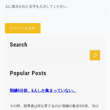
上に表示された文字を入力してください。
Search
S
e
a
r
Popular Posts
c
h
朝練5分前、6人しか集まっていない。
その時、指導者は何を育てるのか 朝練の集合5分前。 20人