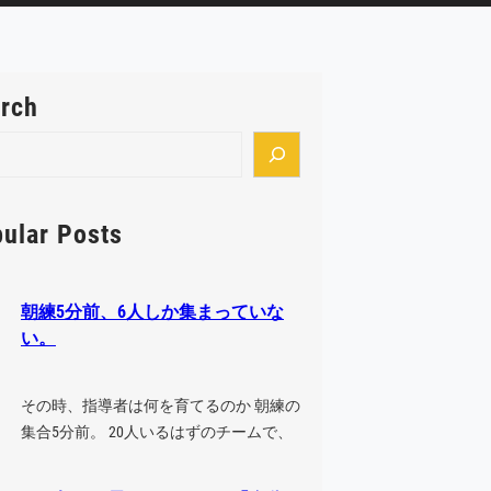
rch
ular Posts
朝練5分前、6人しか集まっていな
い。
その時、指導者は何を育てるのか 朝練の
集合5分前。 20人いるはずのチームで、
集まっているのは6人だけ。 こん…