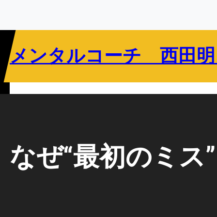
内
容
を
ス
メンタルコーチ 西田明
キ
ッ
プ
リバウンドメンタリティとは
指導者向け
選手向け
教育関係者向け
なぜ“最初のミス