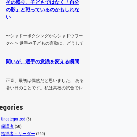
その怒り、子どもではなく「自分
の影」と戦っているのかもしれな
い
〜シャドーボクシングからシャドウワー
クへ〜 選手や子どもの言動に、どうして
も腹が立ってしまうことはないでしょ
う…
問いが、選手の意識を変える瞬間
正直、最初は偶然だと思いました。 ある
暑い日のことです。私は高校の試合でレ
フリーをした後、そのまま中学の試合
に…
egories
Uncategorized
(6)
保護者
(50)
指導者・リーダー
(269)