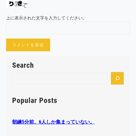
上に表示された文字を入力してください。
Search
S
e
a
r
Popular Posts
c
h
朝練5分前、6人しか集まっていない。