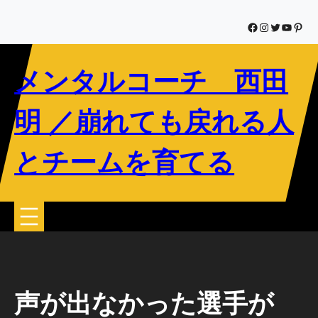
内
容
Facebook
Instagram
Twitter
YouTub
Pinte
を
ス
メンタルコーチ 西田
キ
ッ
プ
明 ／崩れても戻れる人
とチームを育てる
声が出なかった選手が