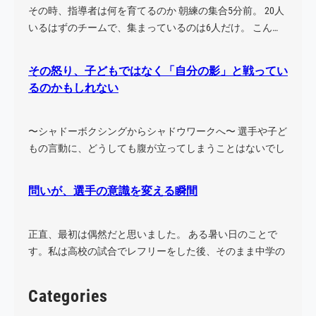
その時、指導者は何を育てるのか 朝練の集合5分前。 20人
いるはずのチームで、集まっているのは6人だけ。 こん…
その怒り、子どもではなく「自分の影」と戦ってい
るのかもしれない
〜シャドーボクシングからシャドウワークへ〜 選手や子ど
もの言動に、どうしても腹が立ってしまうことはないでし
ょう…
問いが、選手の意識を変える瞬間
正直、最初は偶然だと思いました。 ある暑い日のことで
す。私は高校の試合でレフリーをした後、そのまま中学の
試合に…
Categories