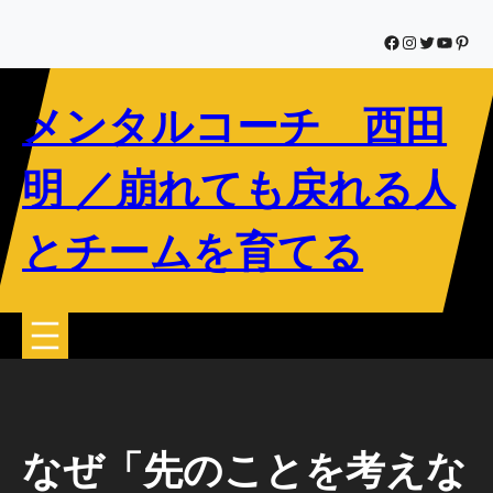
内
容
Facebook
Instagram
Twitter
YouTub
Pinte
を
ス
メンタルコーチ 西田
キ
ッ
プ
明 ／崩れても戻れる人
とチームを育てる
なぜ「先のことを考えな