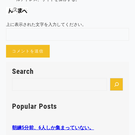
上に表示された文字を入力してください。
Search
S
e
a
r
Popular Posts
c
h
朝練5分前、6人しか集まっていない。