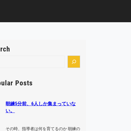
rch
ular Posts
朝練5分前、6人しか集まっていな
い。
その時、指導者は何を育てるのか 朝練の