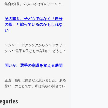
集合5分前。 20人いるはずのチームで、
集まっているのは6人だけ。 こん…
その怒り、子どもではなく「自分
の影」と戦っているのかもしれな
い
〜シャドーボクシングからシャドウワー
クへ〜 選手や子どもの言動に、どうして
も腹が立ってしまうことはないでしょ
う…
問いが、選手の意識を変える瞬間
正直、最初は偶然だと思いました。 ある
暑い日のことです。私は高校の試合でレ
フリーをした後、そのまま中学の試合
に…
egories