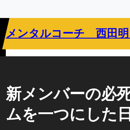
内
容
を
ス
メンタルコーチ 西田明
キ
ッ
プ
リバウンドメンタリティとは
指導者向け
選手向け
教育関係者向け
新メンバーの必
ムを一つにした