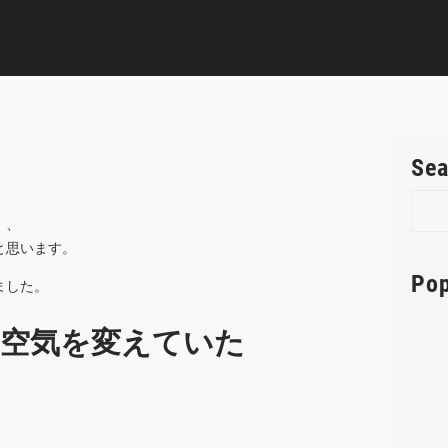
Sea
S
）、
e
と思います。
a
r
Pop
ました。
c
h
、空気を変えていた