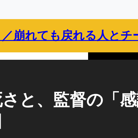
 ／崩れても戻れる人とチ
保護者向け
企業・組織向け
ブログ
プロフィール
死さと、監督の「感
日