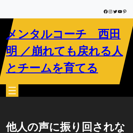
内
容
Facebook
Instagram
Twitter
YouTub
Pinte
を
ス
メンタルコーチ 西田
キ
ッ
プ
明 ／崩れても戻れる人
とチームを育てる
他人の声に振り回されな