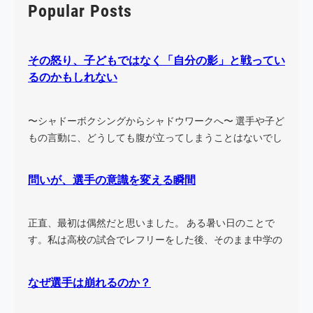
r
Popular Posts
c
h
その怒り、子どもではなく「自分の影」と戦ってい
るのかもしれない
〜シャドーボクシングからシャドウワークへ〜 選手や子ど
もの言動に、どうしても腹が立ってしまうことはないでし
ょう…
問いが、選手の意識を変える瞬間
正直、最初は偶然だと思いました。 ある暑い日のことで
す。私は高校の試合でレフリーをした後、そのまま中学の
試合に…
なぜ選手は崩れるのか？