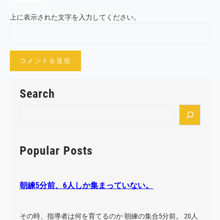
上に表示された文字を入力してください。
Search
S
e
a
r
Popular Posts
c
h
朝練5分前、6人しか集まっていない。
その時、指導者は何を育てるのか 朝練の集合5分前。 20人