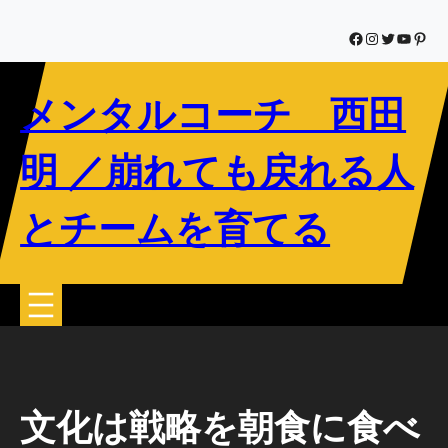
内
容
Facebook
Instagram
Twitter
YouTub
Pinte
を
ス
メンタルコーチ 西田
キ
ッ
プ
明 ／崩れても戻れる人
とチームを育てる
文化は戦略を朝食に食べ