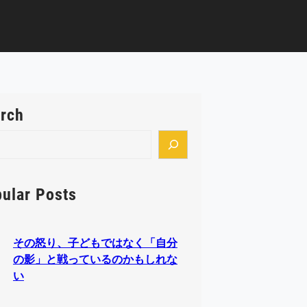
rch
ular Posts
その怒り、子どもではなく「自分
の影」と戦っているのかもしれな
い