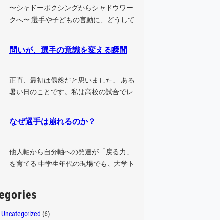
〜シャドーボクシングからシャドウワー
クへ〜 選手や子どもの言動に、どうして
も腹が立ってしまうことはないでしょ
う…
問いが、選手の意識を変える瞬間
正直、最初は偶然だと思いました。 ある
暑い日のことです。私は高校の試合でレ
フリーをした後、そのまま中学の試合
に…
なぜ選手は崩れるのか？
他人軸から自分軸への発達が「戻る力」
を育てる 中学生年代の現場でも、大学ト
ップレベルの現場でも、能力の高い選
手…
egories
Uncategorized
(6)