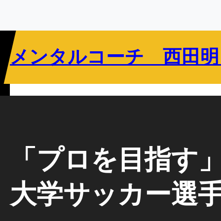
内
容
を
ス
メンタルコーチ 西田明
キ
ッ
プ
リバウンドメンタリティとは
指導者向け
選手向け
教育関係者向け
「プロを目指す」
大学サッカー選