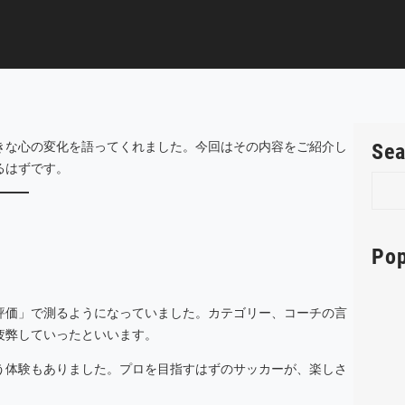
きな心の変化を語ってくれました。今回はその内容をご紹介し
Sea
るはずです。
S
e
a
r
Pop
c
h
評価」で測るようになっていました。カテゴリー、コーチの言
疲弊していったといいます。
う体験もありました。プロを目指すはずのサッカーが、楽しさ