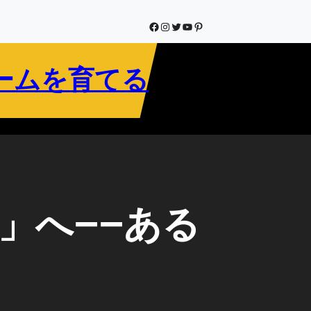
Facebook
Instagram
Twitter
YouTube
Pinterest
ームを育てる
」へ――ある