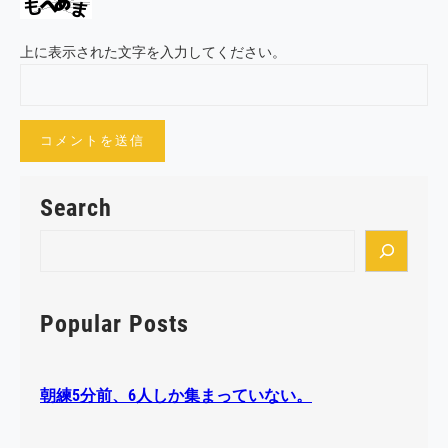
上に表示された文字を入力してください。
Search
S
e
a
r
Popular Posts
c
h
朝練5分前、6人しか集まっていない。