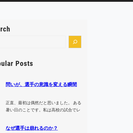
rch
ular Posts
問いが、選手の意識を変える瞬間
正直、最初は偶然だと思いました。 ある
暑い日のことです。私は高校の試合でレ
フリーをした後、そのまま中学の試合
に…
なぜ選手は崩れるのか？