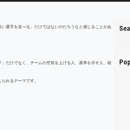
良い選手を並べる」だけではないのだろうなと感じることがあ
Sea
S
e
a
r
Pop
手」だけでなく、チームの空気を上げる人、基準を示す人、経
c
h
えられるテーマです。