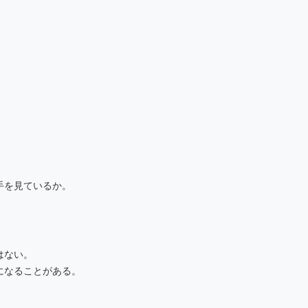
。
手を見ているか。
はない。
になることがある。