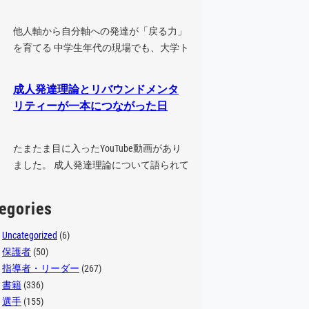
他人軸から自分軸への発達が「戻る力」
を育てる 中学生年代の現場でも、大学ト
ップレベルの現場でも、能力の高い選
手…
成人発達理論とリバウンドメンタ
リティーが一本につながった日
たまたま目に入ったYouTube動画があり
ました。 成人発達理論について語られて
いる動画でした。 最初は、少し…
egories
Uncategorized
(6)
保護者
(50)
指導者・リーダー
(267)
書籍
(336)
選手
(155)