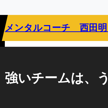
内
容
を
ス
メンタルコーチ 西田明
キ
ッ
プ
リバウンドメンタリティとは
指導者向け
選手向け
教育関係者向け
強いチームは、