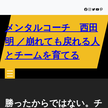
内
容
Facebook
Instagram
Twitter
YouTub
Pinte
を
ス
メンタルコーチ 西田
キ
ッ
プ
明 ／崩れても戻れる人
とチームを育てる
勝ったからではない。チ