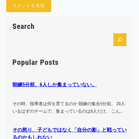
Search
S
e
a
r
Popular Posts
c
h
朝練5分前、6人しか集まっていない。
その時、指導者は何を育てるのか 朝練の集合5分前。 20人
いるはずのチームで、集まっているのは6人だけ。 こん…
その怒り、子どもではなく「自分の影」と戦ってい
るのかもしれない