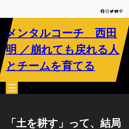
内
容
Facebook
Instagram
Twitter
YouTub
Pinte
を
ス
メンタルコーチ 西田
キ
ッ
プ
明 ／崩れても戻れる人
とチームを育てる
「土を耕す」って、結局