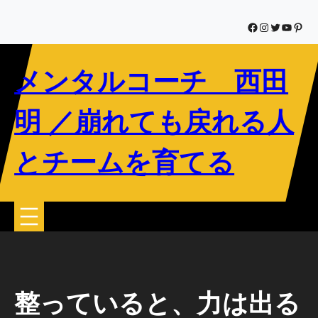
内
容
Facebook
Instagram
Twitter
YouTub
Pinte
を
ス
メンタルコーチ 西田
キ
ッ
プ
明 ／崩れても戻れる人
とチームを育てる
整っていると、力は出る