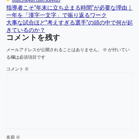
https://tinyurl.com/5c89frb5
指導者こそ“年末に立ち止まる時間”が必要な理由｜
一年を「漢字一文字」で振り返るワーク
大事な試合ほど“考えすぎる選手”の頭の中で何が起
きているのか？
コメントを残す
メールアドレスが公開されることはありません。
※
が付いてい
る欄は必須項目です
コメント
※
名前
※