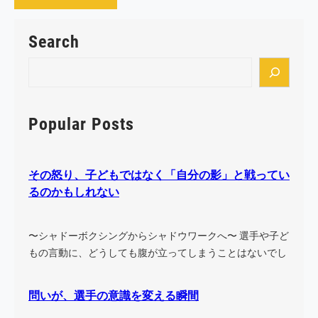
Search
S
e
a
r
Popular Posts
c
h
その怒り、子どもではなく「自分の影」と戦ってい
るのかもしれない
〜シャドーボクシングからシャドウワークへ〜 選手や子ど
もの言動に、どうしても腹が立ってしまうことはないでし
ょう…
問いが、選手の意識を変える瞬間