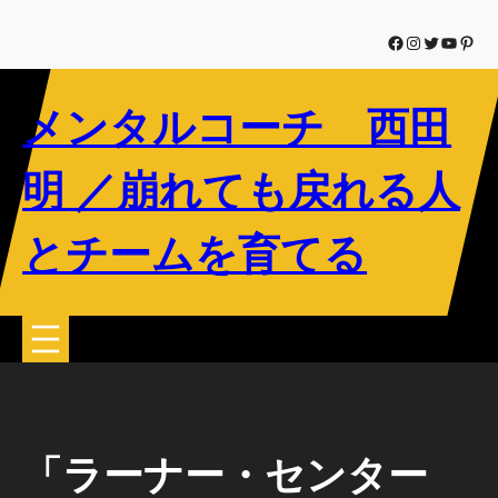
内
容
Facebook
Instagram
Twitter
YouTub
Pinte
を
ス
メンタルコーチ 西田
キ
ッ
プ
明 ／崩れても戻れる人
とチームを育てる
「ラーナー・センター