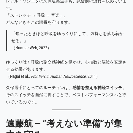
レアル・ソシエダの久保建英選手も、試合前の流れを決めていま
す。
「ストレッチ → 呼吸 → 音楽」。
どんなときもこの順番を守ります。
「焦ったときほど呼吸をゆっくりにして、気持ちを落ち着か
せる。」
（Number Web, 2022）
ゆっくり吐く呼吸は副交感神経を働かせ、心拍数と脳波を安定さ
せる効果があります。
（Nagai et al.,
Frontiers in Human Neuroscience
, 2011）
久保選手にとってのルーティンは、
感情を整える神経スイッチ
。
そのスイッチを自然に押すことで、ベストパフォーマンスへと導
いているのです。
遠藤航 ― “考えない準備”が集