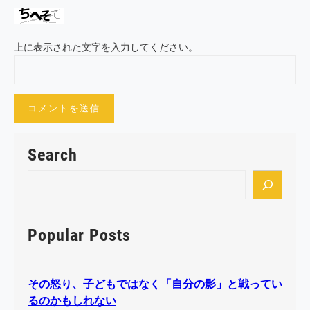
上に表示された文字を入力してください。
Search
S
e
a
r
Popular Posts
c
h
その怒り、子どもではなく「自分の影」と戦ってい
るのかもしれない