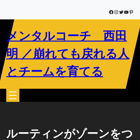
内
容
Facebook
Instagram
Twitter
YouTub
Pinte
を
ス
メンタルコーチ 西田
キ
ッ
プ
明 ／崩れても戻れる人
とチームを育てる
ルーティンがゾーンをつ