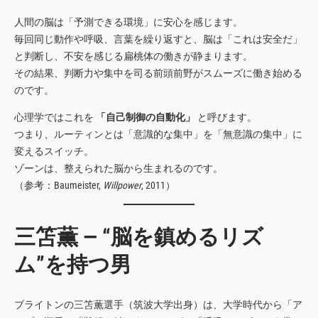
人間の脳は「予測できる環境」に安心を感じます。
毎回同じ動作や呼吸、言葉を繰り返すと、脳は「これは安全だ」
と判断し、不安を感じる扁桃体の働きが静まります。
その結果、判断力や集中を司る前頭前野がスムーズに働き始める
のです。
心理学ではこれを
「自己制御の自動化」
と呼びます。
つまり、ルーティンとは「意識的な集中」を「無意識の集中」に
変えるスイッチ。
ゾーンは、整えられた脳から生まれるのです。
（参考：Baumeister,
Willpower
, 2011）
三笘薫 ― “脳を鎮めるリズ
ム”を持つ男
ブライトンの三笘薫選手（筑波大学出身）は、大学時代から「ア