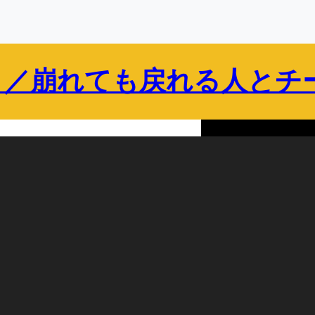
 ／崩れても戻れる人とチ
保護者向け
企業・組織向け
ブログ
プロフィール