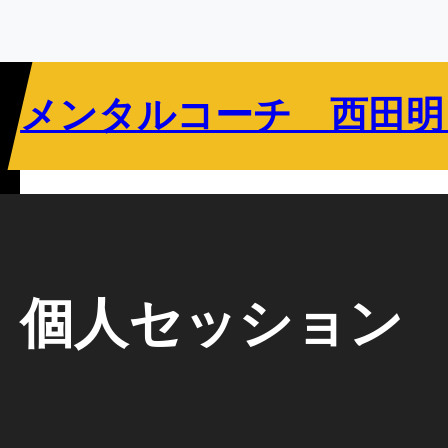
内
容
を
ス
メンタルコーチ 西田明
キ
ッ
プ
リバウンドメンタリティとは
指導者向け
選手向け
教育関係者向け
個人セッション